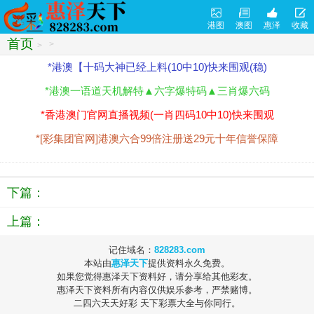
港图
澳图
惠泽
收藏
首页
>
>
*港澳【十码大神已经上料(10中10)快来围观(稳)
*港澳一语道天机解特▲六字爆特码▲三肖爆六码
*香港澳门官网直播视频(一肖四码10中10)快来围观
*[彩集团官网]港澳六合99倍注册送29元十年信誉保障
下篇：
上篇：
记住域名：
828283.com
本站由
惠泽天下
提供资料永久免费。
如果您觉得惠泽天下资料好，请分享给其他彩友。
惠泽天下资料所有内容仅供娱乐参考，严禁赌博。
二四六天天好彩 天下彩票大全与你同行。