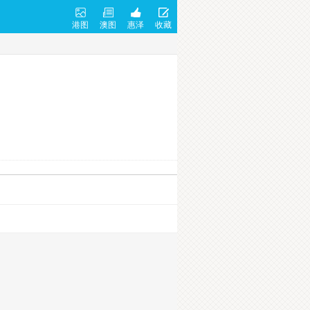
港图
澳图
惠泽
收藏