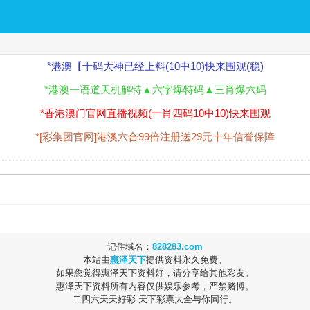
*港澳【十码大神已经上料(10中10)快来围观(稳)
*港澳一语道天机解特▲六字爆特码▲三肖爆六码
*香港澳门官网直播视频(一肖四码10中10)快来围观
*[彩集团官网]港澳六合99倍注册送29元十年信誉保障
记住域名：
828283.com
本站由
惠泽天下
提供资料永久免费。
如果您觉得惠泽天下资料好，请分享给其他彩友。
惠泽天下资料所有内容仅供娱乐参考，严禁赌博。
二四六天天好彩 天下彩票大全与你同行。