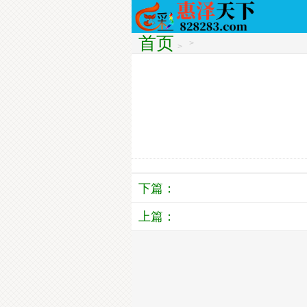
首页
>
>
下篇：
上篇：