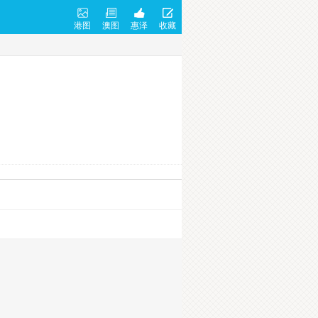
港图
澳图
惠泽
收藏