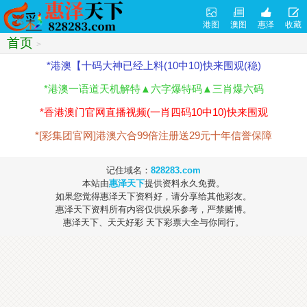
港图
澳图
惠泽
收藏
首页
>
*港澳【十码大神已经上料(10中10)快来围观(稳)
*港澳一语道天机解特▲六字爆特码▲三肖爆六码
*香港澳门官网直播视频(一肖四码10中10)快来围观
*[彩集团官网]港澳六合99倍注册送29元十年信誉保障
记住域名：
828283.com
本站由
惠泽天下
提供资料永久免费。
如果您觉得惠泽天下资料好，请分享给其他彩友。
惠泽天下资料所有内容仅供娱乐参考，严禁赌博。
惠泽天下、天天好彩 天下彩票大全与你同行。